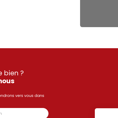
e bien ?
nous
viendrons vers vous dans
m