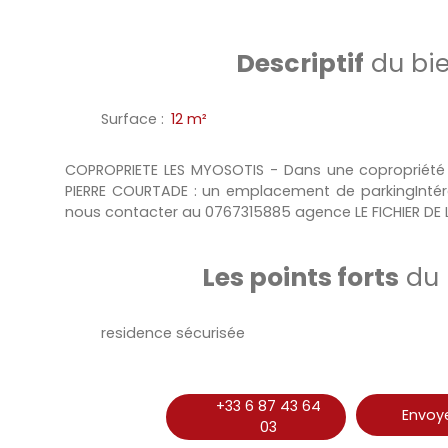
Descriptif
du bi
Surface
:
12
m²
COPROPRIETE LES MYOSOTIS - Dans une copropriété 
PIERRE COURTADE : un emplacement de parkingIntér
nous contacter au 0767315885 agence LE FICHIER D
Les points forts
du 
residence sécurisée
+33 6 87 43 64
Envoye
03