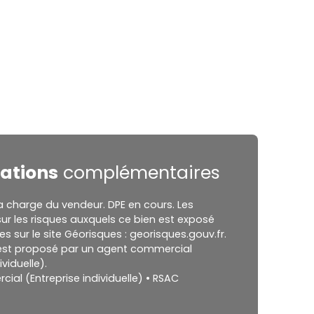
ations
complémentaires
a charge du vendeur. DPE en cours. Les
ur les risques auxquels ce bien est exposé
es sur le site Géorisques : georisques.gouv.fr.
est proposé par un agent commercial
ividuelle).
al (Entreprise individuelle) • RSAC