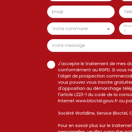
Email
Tél
Vous 
Votre commune
-
Votre message
J'accepte le traitement de mes d
conformément au RGPD. Si vous ne
l'objet de prospection commercial
vous pouvez vous inscrire gratuitem
d'opposition au démarchage télép
l'article L223-1 du code de la cons
Internet www.bloctel.gouv.fr ou par
Société Worldline, Service Bloctel, C
Pour en savoir plus sur le traitem
personnelles, veuillez consulter no