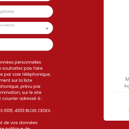
éphone
souhaitez
onnées personnelles
 souhaitez pas faire
e par voie téléphonique,
M
ent sur la liste
A
honique, prévu par
ommation, sur le site
 courrier adressé à :
S 61311, 41013 BLOIS CEDEX.
ent de vos données
tre
politique de