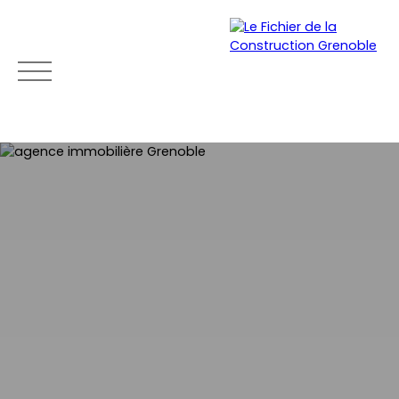
ACCUEIL
ACHETER
LOUER
VENDRE
NEU
Mon
Espace
Esti
Être
compte
vendeu
mat
rapp