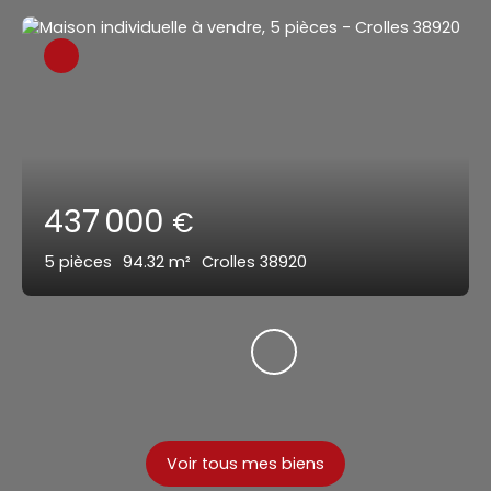
437 000
€
5
pièces
94.32
m²
Crolles 38920
Voir tous mes biens