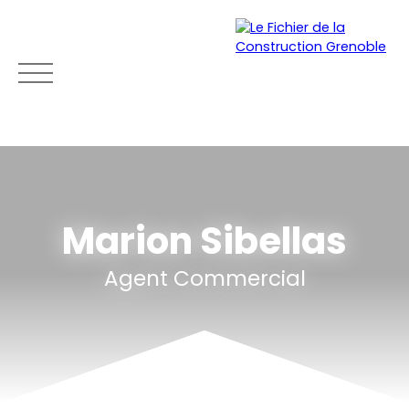
Marion Sibellas
Agent Commercial
ACCUEIL
ACHETER
LOUER
VENDRE
NEU
Mon
Espace
Esti
Être
compte
vendeu
mat
rapp