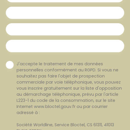
Votre commune
Vous souhaitez
-
Votre message
J'accepte le traitement de mes données
personnelles conformément au RGPD. Si vous ne
souhaitez pas faire l'objet de prospection
commerciale par voie téléphonique, vous pouvez
vous inscrire gratuitement sur la liste d'opposition
au démarchage téléphonique, prévu par l'article
L223-1 du code de la consommation, sur le site
Internet www.bloctel.gouv.fr ou par courrier
adressé à :
Société Worldline, Service Bloctel, CS 61311, 41013