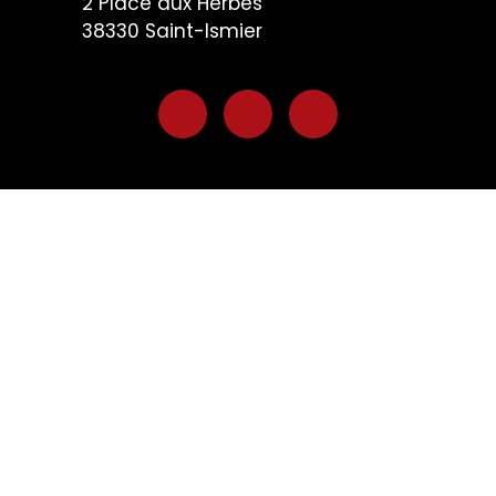
2 Plac
e aux Herbes
38330
Saint-Ismier