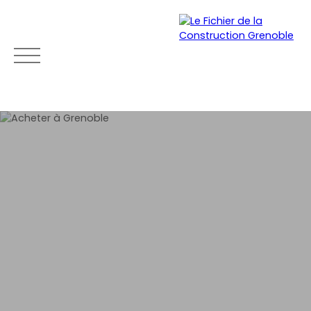
ACCUEIL
ACHETER
LOUER
VENDRE
NEU
Mon
Espace
Esti
Être
compte
vendeu
mat
rapp