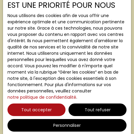
Terrain
EST UNE PRIORITÉ POUR NOUS
Localisation
Nous utilisons des cookies afin de vous offrir une
expérience optimale et une communication pertinente
sur notre site. Grace à ces technologies, nous pouvons
Budget max (€)
vous proposer du contenu en rapport avec vos centres
d'intérêt. Ils nous permettent également d'améliorer la
Surface min (m²)
qualité de nos services et la convivialité de notre site
internet. Nous utiliserons uniquement les données
personnelles pour lesquelles vous avez donné votre
J'accepte le traitement de mes données
accord. Vous pouvez les modifier à n'importe quel
personnelles conformément au RGPD. Si vous ne
moment via la rubrique ″Gérer les cookies″ en bas de
souhaitez pas faire l'objet de prospection
notre site, à l'exception des cookies essentiels à son
commerciale par voie téléphonique, vous pouvez
fonctionnement. Pour plus d'informations sur vos
vous inscrire gratuitement sur la liste d'opposition
données personnelles, veuillez consulter
au démarchage téléphonique, prévu par l'article
notre politique de confidentialité
.
L223-1 du code de la consommation, sur le site
Internet www.bloctel.gouv.fr ou par courrier
Tout accepter
Tout refuser
adressé à :
Société Worldline, Service Bloctel, CS 61311, 41013
Personnaliser
BLOIS CEDEX.