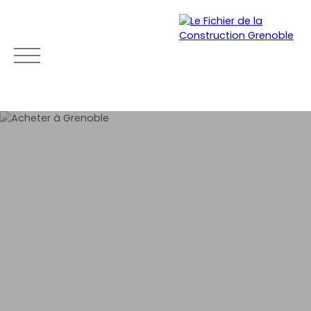
ACCUEIL
ACHETER
LOUER
VENDRE
NEU
Mon
Espace
Esti
Être
compte
vendeu
mat
rapp