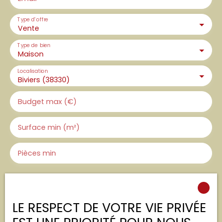
Type d'offre
Vente
Type de bien
Maison
Localisation
Biviers (38330)
Budget max (€)
Surface min (m²)
Pièces min
J'accepte le traitement de mes données
personnelles conformément au RGPD. Si vous ne
souhaitez pas faire l'objet de prospection
LE RESPECT DE VOTRE VIE PRIVÉE
commerciale par voie téléphonique, vous pouvez
vous inscrire gratuitement sur la liste d'opposition