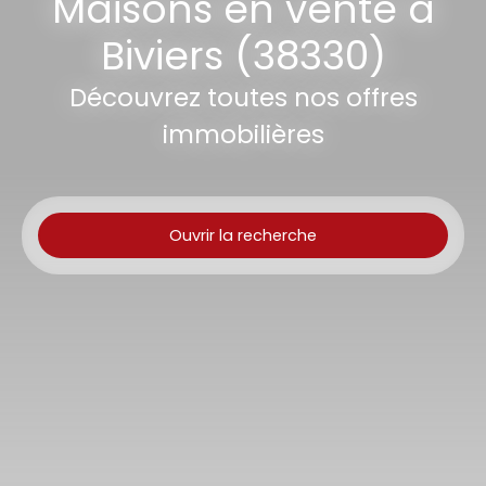
Maisons en vente à
Biviers (38330)
Découvrez toutes nos offres
immobilières
Ouvrir la recherche
Type d'offre
Vente
Type de bien
Maison
Localisation
Biviers (38330)
Budget max (€)