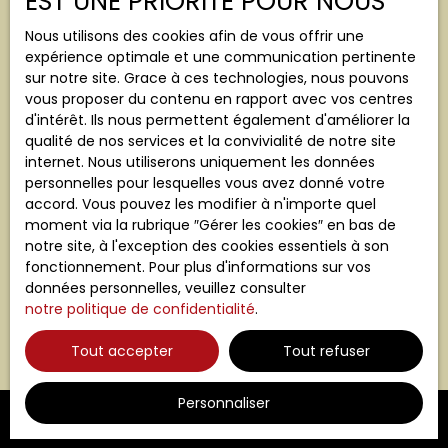
EST UNE PRIORITÉ POUR NOUS
au démarchage téléphonique, prévu par l'article
Nous utilisons des cookies afin de vous offrir une
L223-1 du code de la consommation, sur le site
expérience optimale et une communication pertinente
Internet www.bloctel.gouv.fr ou par courrier
sur notre site. Grace à ces technologies, nous pouvons
adressé à :
vous proposer du contenu en rapport avec vos centres
d'intérêt. Ils nous permettent également d'améliorer la
Société Worldline, Service Bloctel, CS 61311, 41013
qualité de nos services et la convivialité de notre site
BLOIS CEDEX.
internet. Nous utiliserons uniquement les données
personnelles pour lesquelles vous avez donné votre
Pour en savoir plus sur le traitement de vos
accord. Vous pouvez les modifier à n'importe quel
données personnelles, veuillez consulter notre
moment via la rubrique ″Gérer les cookies″ en bas de
politique de confidentialité
.
notre site, à l'exception des cookies essentiels à son
fonctionnement. Pour plus d'informations sur vos
données personnelles, veuillez consulter
Recevoir des annonces
notre politique de confidentialité
.
Tout accepter
Tout refuser
Personnaliser