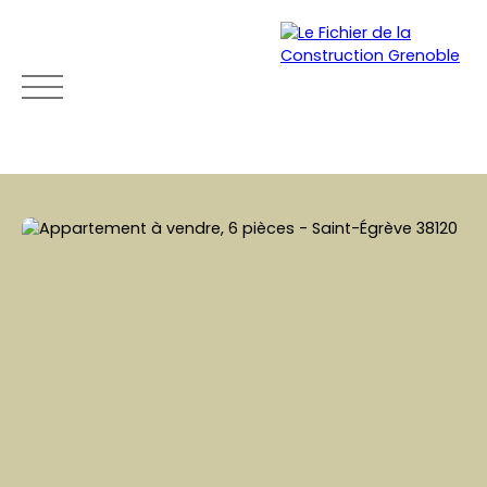
ACCUEIL
ACHETER
LOUER
VENDRE
NEU
Mon
Espace
Esti
Être
compte
vendeu
mat
rapp