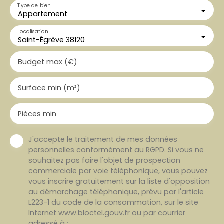
Type de bien
Appartement
Localisation
Saint-Égrève 38120
Budget max (€)
Surface min (m²)
Pièces min
J'accepte le traitement de mes données
personnelles conformément au RGPD. Si vous ne
souhaitez pas faire l'objet de prospection
commerciale par voie téléphonique, vous pouvez
vous inscrire gratuitement sur la liste d'opposition
au démarchage téléphonique, prévu par l'article
L223-1 du code de la consommation, sur le site
Internet www.bloctel.gouv.fr ou par courrier
adressé à :