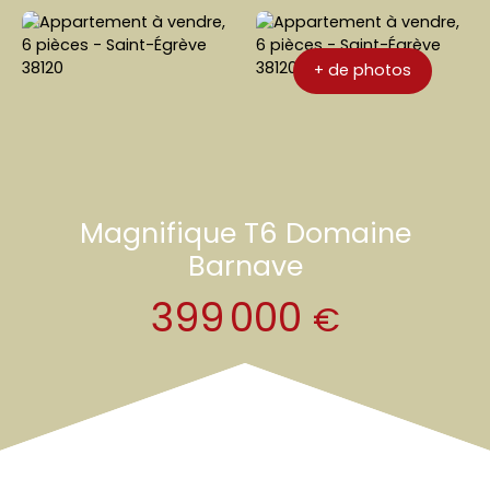
immo
r
ion
elé
+ de photos
Magnifique T6 Domaine
Barnave
399 000
€