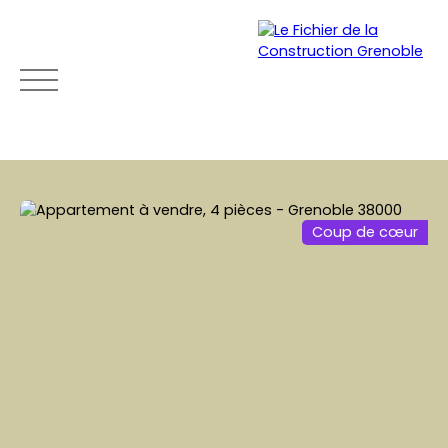
Coup de cœur
ACCUEIL
ACHETER
LOUER
VENDRE
NEU
Mon
Espace
Esti
Être
compte
vendeu
mat
rapp