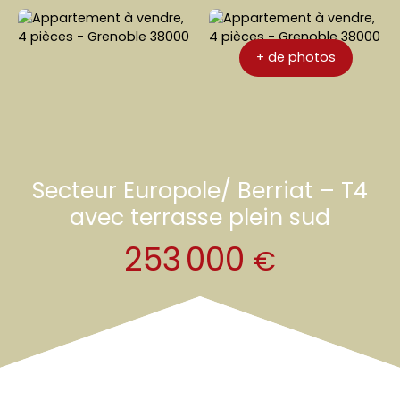
immo
r
ion
elé
+ de photos
Secteur Europole/ Berriat – T4
avec terrasse plein sud
253 000
€