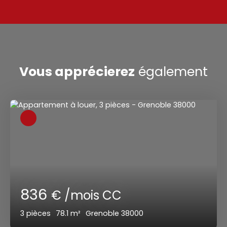
Vous apprécierez
également
836
€ /mois CC
3
pièces
78.1
m²
Grenoble 38000