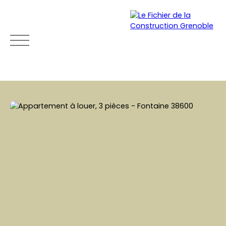
ACCUEIL
ACHETER
LOUER
VENDRE
NEU
Mon
Espace
Esti
Être
compte
vendeu
mat
rapp