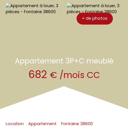
immo
r
ion
elé
+ de photos
Appartement 3P+C meublé
682
€ /mois CC
Location
Appartement
Fontaine 38600