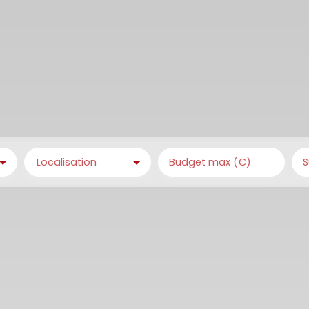
Localisation
Budget max (€)
S