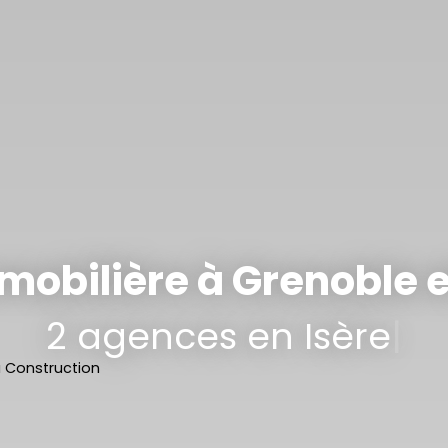
obilière à Grenoble e
12 co
|