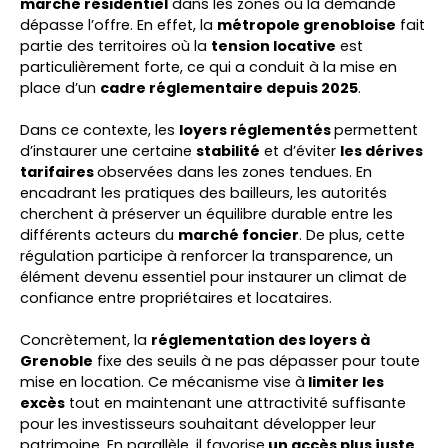
marché résidentiel
dans les zones où la demande
dépasse l’offre. En effet, la
métropole grenobloise
fait
partie des territoires où la
tension locative
est
particulièrement forte, ce qui a conduit à la mise en
place d’un
cadre réglementaire depuis 2025
.
Dans ce contexte, les
loyers réglementés
permettent
d’instaurer une certaine
stabilité
et d’éviter
les dérives
tarifaires
observées dans les zones tendues. En
encadrant les pratiques des bailleurs, les autorités
cherchent à préserver un équilibre durable entre les
différents acteurs du
marché foncier
. De plus, cette
régulation participe à renforcer la transparence, un
élément devenu essentiel pour instaurer un climat de
confiance entre propriétaires et locataires.
Concrètement, la
réglementation des loyers à
Grenoble
fixe des seuils à ne pas dépasser pour toute
mise en location. Ce mécanisme vise à
limiter les
excès
tout en maintenant une attractivité suffisante
pour les investisseurs souhaitant développer leur
patrimoine. En parallèle, il favorise
un accès plus juste