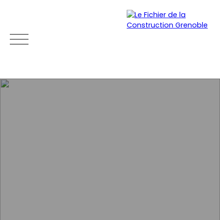
ACCUEIL
ACHETER
LOUER
VENDRE
NEU
Mon
Espace
Esti
Être
compte
vendeu
mat
rapp