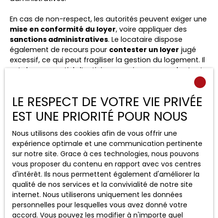
En cas de non-respect, les autorités peuvent exiger une
mise en conformité du loyer
, voire appliquer des
sanctions administratives
. Le locataire dispose
également de recours pour
contester un loyer
jugé
excessif, ce qui peut fragiliser la gestion du logement. Il
est donc essentiel d’anticiper ces risques en adoptant
une démarche rigoureuse dès la mise en location.
LE RESPECT DE VOTRE VIE PRIVÉE
Enfin, certaines situations spécifiques nécessitent une
vigilance accrue, notamment en cas de
relocation
, de
EST UNE PRIORITÉ POUR NOUS
révision de loyer
ou de
travaux
réalisés dans le
logement. Ces éléments peuvent impacter le montant
Nous utilisons des cookies afin de vous offrir une
autorisé. Ainsi, maîtriser l’ensemble des
obligations
expérience optimale et une communication pertinente
légales
permet non seulement d’éviter les litiges, mais
sur notre site. Grace à ces technologies, nous pouvons
aussi d’optimiser durablement la gestion de son
vous proposer du contenu en rapport avec vos centres
patrimoine locatif
.
d'intérêt. Ils nous permettent également d'améliorer la
qualité de nos services et la convivialité de notre site
internet. Nous utiliserons uniquement les données
personnelles pour lesquelles vous avez donné votre
accord. Vous pouvez les modifier à n'importe quel